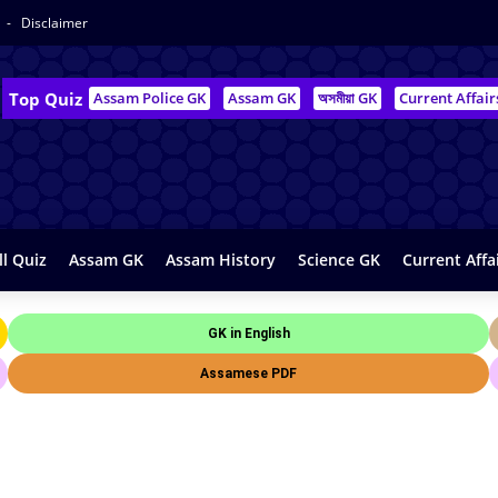
y
Disclaimer
Top Quiz
Assam Police GK
Assam GK
অসমীয়া GK
Current Affair
ll Quiz
Assam GK
Assam History
Science GK
Current Affa
GK in English
Assamese PDF