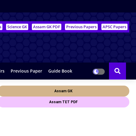
s
Science GK
Assam GK PDF
Previous Papers
APSC Papers
irs
Previous Paper
Guide Book
Assam GK
Assam TET PDF