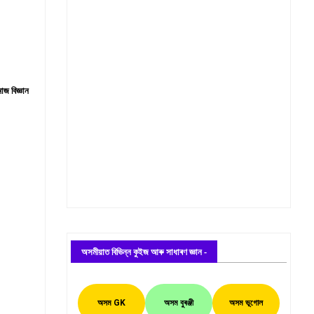
বিজ্ঞান
অসমীয়াত বিভিন্ন কুইজ আৰু সাধাৰণ জ্ঞান -
অসম GK
অসম বুৰঞ্জী
অসম ভূগোল