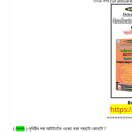
ততীয় বৰ্গৰ (Graduate
B
https:
=========
(-
প্ৰশ্ন
-)
পৃথিৱীৰ পৰা আটাইতকৈ ওচৰত থকা গ্ৰহটো কোনটো
?