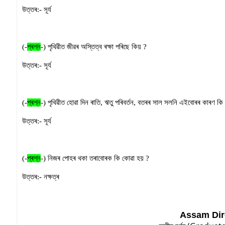
উত্তৰ:-
সূৰ্য
(-
প্ৰশ্ন
-)
পৃথিৱীত জীৱৰ অস্তিত্ব ৰক্ষা পৰিছে কিয়
?
উত্তৰ:-
সূৰ্য
(-
প্ৰশ্ন
-)
পৃথিৱীত হোৱা দিন ৰাতি
,
ঋতু পৰিবৰ্তন
,
বতৰৰ সাল সলনি এইবোৰৰ কাৰণ কি
উত্তৰ:-
সূৰ্য
(-
প্ৰশ্ন
-)
নিজৰ পোহৰ থকা তৰাবোৰক কি কোৱা হয়
?
উত্তৰ:-
নক্ষত্ৰ
Assam Dir