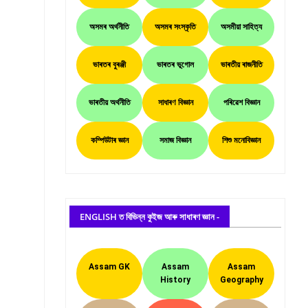
অসমৰ অৰ্থনীতি
অসমৰ সংস্কৃতি
অসমীয়া সাহিত্য
ভাৰতৰ বুৰঞ্জী
ভাৰতৰ ভূগোল
ভাৰতীয় ৰাজনীতি
ভাৰতীয় অৰ্থনীতি
সাধাৰণ বিজ্ঞান
পৰিৱেশ বিজ্ঞান
কম্পিউটাৰ জ্ঞান
সমাজ বিজ্ঞান
শিশু মনোবিজ্ঞান
ENGLISH ত বিভিন্ন কুইজ আৰু সাধাৰণ জ্ঞান -
Assam GK
Assam
Assam
History
Geography