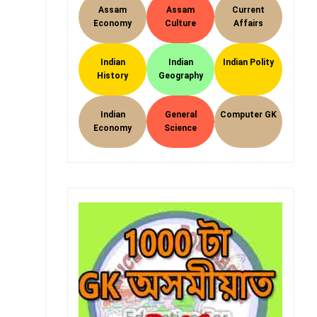
Assam
Assam
Current
Economy
Culture
Affairs
Indian
Indian
Indian Polity
History
Geography
Indian
General
Computer GK
Economy
Science