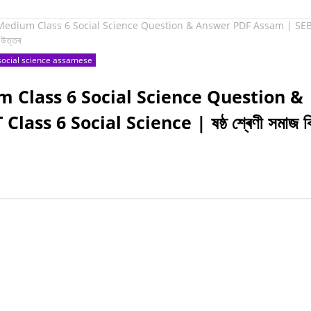
se Medium Class 6 Social Science Question & Answer PDF Assam | SE
 উত্তৰ
social science assamese
um Class 6 Social Science Question &
 6 Social Science | ষষ্ঠ শ্ৰেণী সমাজ বিজ