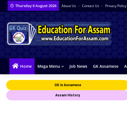
Thursday 6 August 2026
About Us
Contact Us
Privacy Polic
Home
Mega Menu
Job News
GK Assamese
A
GK in Assamese
Assam History