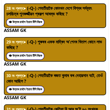
(-Q-) শেহতীয়াকৈ কোনখন দেশে বিশ্বৰ সৰ্ববৃহৎ
28
নং প্ৰশ্ন
➤
চলচ্চিত্ৰ পুনৰুজ্জীৱন প্ৰকল্প আৰম্ভ কৰিছে ?
👁 উত্তৰ চাবলৈ ইয়াত টিপি দিয়ক
ASSAM GK
(-Q-) পুৰুষৰ একক মাদ্ৰিদ অ’পেনৰ খিতাপ কোনে লাভ
29
নং প্ৰশ্ন
➤
কৰিছে ?
👁 উত্তৰ চাবলৈ ইয়াত টিপি দিয়ক
ASSAM GK
(-Q-) শেহতীয়াকৈ ৰজত কুমাৰ কৰ দেহাৱসান ঘটে, তেওঁ
30
নং প্ৰশ্ন
➤
কোন আছিল ?
👁 উত্তৰ চাবলৈ ইয়াত টিপি দিয়ক
ASSAM GK
(-Q-) শেহতীয়াকৈ কেতিয়া বি আৰ অ’ই ৬২ সংখ্যক
31
নং প্ৰশ্ন
➤