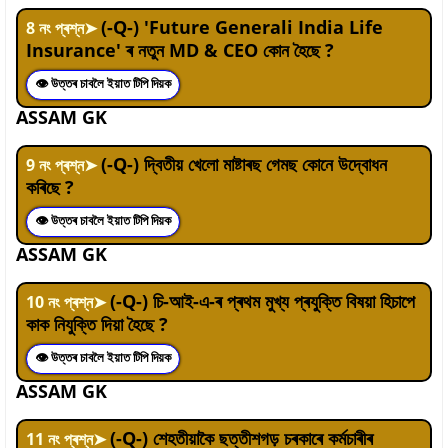
(-Q-) 'Future Generali India Life
8
নং প্ৰশ্ন
➤
Insurance' ৰ নতুন MD & CEO কোন হৈছে ?
👁 উত্তৰ চাবলৈ ইয়াত টিপি দিয়ক
ASSAM GK
(-Q-) দ্বিতীয় খেলো মাষ্টাৰছ গেমছ কোনে উদ্বোধন
9
নং প্ৰশ্ন
➤
কৰিছে ?
👁 উত্তৰ চাবলৈ ইয়াত টিপি দিয়ক
ASSAM GK
(-Q-) চি-আই-এ-ৰ প্ৰথম মুখ্য প্ৰযুক্তি বিষয়া হিচাপে
10
নং প্ৰশ্ন
➤
কাক নিযুক্তি দিয়া হৈছে ?
👁 উত্তৰ চাবলৈ ইয়াত টিপি দিয়ক
ASSAM GK
(-Q-) শেহতীয়াকৈ ছত্তীশগড় চৰকাৰে কৰ্মচাৰীৰ
11
নং প্ৰশ্ন
➤