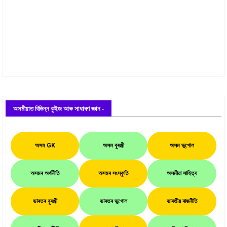
অসমীয়াত বিভিন্ন কুইজ আৰু সাধাৰণ জ্ঞান -
অসম GK
অসম বুৰঞ্জী
অসম ভূগোল
অসমৰ অৰ্থনীতি
অসমৰ সংস্কৃতি
অসমীয়া সাহিত্য
ভাৰতৰ বুৰঞ্জী
ভাৰতৰ ভূগোল
ভাৰতীয় ৰাজনীতি