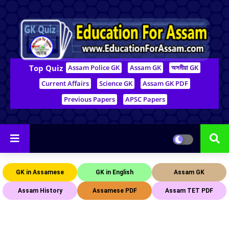
Top Quiz
Assam Police GK
Assam GK
অসমীয়া GK
Current Affairs
Science GK
Assam GK PDF
Previous Papers
APSC Papers
GK in Assamese
GK in English
Assam GK
Assam History
Assamese PDF
Assam TET PDF