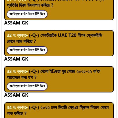
প্ৰতিষ্ঠা দিৱস উদযাপন কৰিছে ?
👁 উত্তৰ চাবলৈ ইয়াত টিপি দিয়ক
ASSAM GK
(-Q-) শেহতীয়াকৈ UAE T20 লীগৰ ফ্ৰেঞ্চাইজি
32
নং প্ৰশ্ন
➤
কোনে লাভ কৰিছে ?
👁 উত্তৰ চাবলৈ ইয়াত টিপি দিয়ক
ASSAM GK
(-Q-) খেলো ইণ্ডিয়া যুৱ গেমছ ২০২১-২২ ক’ত
33
নং প্ৰশ্ন
➤
আয়োজন কৰা হ’ব ?
👁 উত্তৰ চাবলৈ ইয়াত টিপি দিয়ক
ASSAM GK
(-Q-) ২০২২ চনৰ মিয়ামি গ্ৰেণ্ড প্ৰিক্সৰ খিতাপ কোনে
34
নং প্ৰশ্ন
➤
লাভ কৰিছে ?