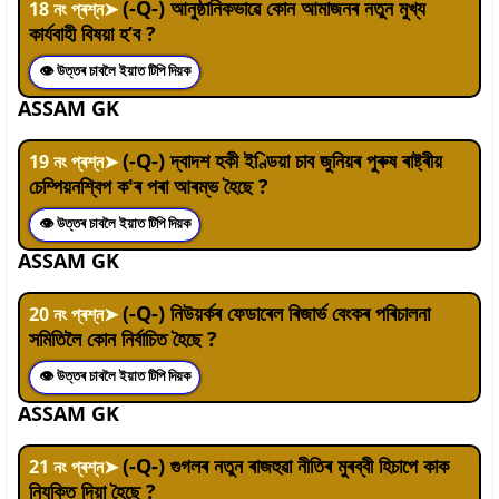
(-Q-) আনুষ্ঠানিকভাৱে কোন আমাজনৰ নতুন মুখ্য
18
নং প্ৰশ্ন
➤
কাৰ্যবাহী বিষয়া হ’ব ?
👁 উত্তৰ চাবলৈ ইয়াত টিপি দিয়ক
ASSAM GK
(-Q-) দ্বাদশ হকী ইণ্ডিয়া চাব জুনিয়ৰ পুৰুষ ৰাষ্ট্ৰীয়
19
নং প্ৰশ্ন
➤
চেম্পিয়নশ্বিপ ক'ৰ পৰা আৰম্ভ হৈছে ?
👁 উত্তৰ চাবলৈ ইয়াত টিপি দিয়ক
ASSAM GK
(-Q-) নিউয়ৰ্কৰ ফেডাৰেল ৰিজাৰ্ভ বেংকৰ পৰিচালনা
20
নং প্ৰশ্ন
➤
সমিতিলৈ কোন নিৰ্বাচিত হৈছে ?
👁 উত্তৰ চাবলৈ ইয়াত টিপি দিয়ক
ASSAM GK
(-Q-) গুগলৰ নতুন ৰাজহুৱা নীতিৰ মুৰব্বী হিচাপে কাক
21
নং প্ৰশ্ন
➤
নিযুক্তি দিয়া হৈছে ?