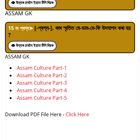
👁 উত্তৰ চাবলৈ ইয়াত টিপি দিয়ক
ASSAM GK
[-প্ৰশ্ন-]. কাৰ স্মৃতিত মে-ডাম-মে-ফি উদযাপন কৰা হয়
15
নং প্ৰশ্ন
➤
?
👁 উত্তৰ চাবলৈ ইয়াত টিপি দিয়ক
ASSAM GK
Assam Culture Part-1
Assam Culture Part-2
Assam Culture Part-3
Assam Culture Part-4
Assam Culture Part-5
Download PDF File Here -
Click Here