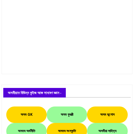
অসমীয়াত বিভিন্ন কুইজ আৰু সাধাৰণ জ্ঞান -
অসম GK
অসম বুৰঞ্জী
অসম ভূগোল
অসমৰ অৰ্থনীতি
অসমৰ সংস্কৃতি
অসমীয়া সাহিত্য