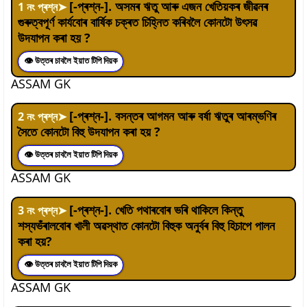
[-প্ৰশ্ন-]. অসমৰ ঋতু আৰু এজন খেতিয়কৰ জীৱনৰ
1
নং প্ৰশ্ন
➤
গুৰুত্বপূৰ্ণ কাৰ্যবোৰ বাৰ্ষিক চক্ৰত চিহ্নিত কৰিবলৈ কোনটো উৎসৱ
উদযাপন কৰা হয় ?
👁 উত্তৰ চাবলৈ ইয়াত টিপি দিয়ক
ASSAM GK
[-প্ৰশ্ন-]. বসন্তৰ আগমন আৰু বৰ্ষা ঋতুৰ আৰম্ভণিৰ
2
নং প্ৰশ্ন
➤
সৈতে কোনটো বিহু উদযাপন কৰা হয় ?
👁 উত্তৰ চাবলৈ ইয়াত টিপি দিয়ক
ASSAM GK
[-প্ৰশ্ন-]. খেতি পথাৰবোৰ ভৰি থাকিলে কিন্তু
3
নং প্ৰশ্ন
➤
শস্যভঁৰালবোৰ খালী অৱস্থাত কোনটো বিহুক অনুৰ্বৰ বিহু হিচাপে পালন
কৰা হয়?
👁 উত্তৰ চাবলৈ ইয়াত টিপি দিয়ক
ASSAM GK