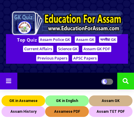
Top Quiz
Assam Police GK
Assam GK
অসমীয়া GK
Current Affairs
Science GK
Assam GK PDF
Previous Papers
APSC Papers
GK in Assamese
GK in English
Assam GK
Assam History
Assamese PDF
Assam TET PDF