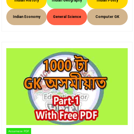
Indian History
Indian Geography
Indian Polity
Indian Economy
General Science
Computer GK
Assamese PDF