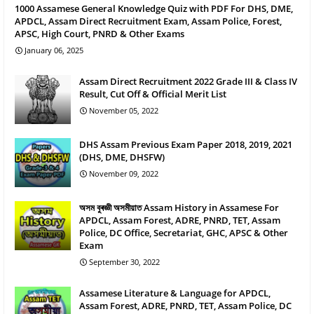
1000 Assamese General Knowledge Quiz with PDF For DHS, DME,
APDCL, Assam Direct Recruitment Exam, Assam Police, Forest,
APSC, High Court, PNRD & Other Exams
January 06, 2025
Assam Direct Recruitment 2022 Grade III & Class IV
Result, Cut Off & Official Merit List
November 05, 2022
DHS Assam Previous Exam Paper 2018, 2019, 2021
(DHS, DME, DHSFW)
November 09, 2022
অসম বুৰজ্ঞী অসমীয়াত Assam History in Assamese For
APDCL, Assam Forest, ADRE, PNRD, TET, Assam
Police, DC Office, Secretariat, GHC, APSC & Other
Exam
September 30, 2022
Assamese Literature & Language for APDCL,
Assam Forest, ADRE, PNRD, TET, Assam Police, DC