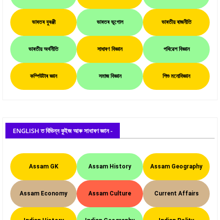
ভাৰতৰ বুৰঞ্জী
ভাৰতৰ ভূগোল
ভাৰতীয় ৰাজনীতি
ভাৰতীয় অৰ্থনীতি
সাধাৰণ বিজ্ঞান
পৰিৱেশ বিজ্ঞান
কম্পিউটাৰ জ্ঞান
সমাজ বিজ্ঞান
শিশু মনোবিজ্ঞান
ENGLISH ত বিভিন্ন কুইজ আৰু সাধাৰণ জ্ঞান -
Assam GK
Assam History
Assam Geography
Assam Economy
Assam Culture
Current Affairs