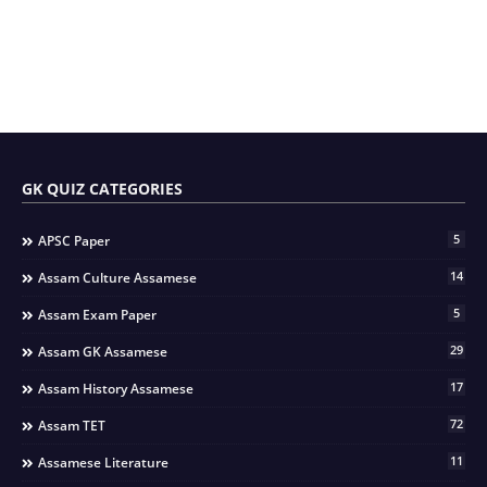
GK QUIZ CATEGORIES
5
APSC Paper
14
Assam Culture Assamese
5
Assam Exam Paper
29
Assam GK Assamese
17
Assam History Assamese
72
Assam TET
11
Assamese Literature